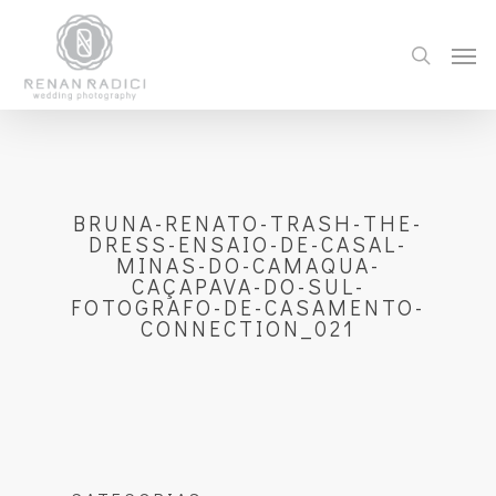
BRUNA-RENATO-TRASH-THE-
DRESS-ENSAIO-DE-CASAL-
MINAS-DO-CAMAQUA-
CAÇAPAVA-DO-SUL-
FOTOGRAFO-DE-CASAMENTO-
CONNECTION_021