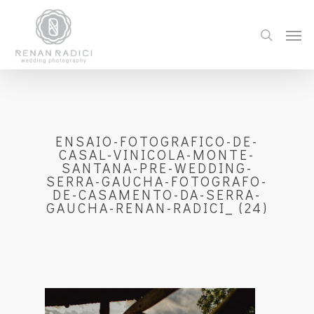
ENSAIO-FOTOGRAFICO-DE-
CASAL-VINICOLA-MONTE-
SANTANA-PRE-WEDDING-
SERRA-GAUCHA-FOTOGRAFO-
DE-CASAMENTO-DA-SERRA-
GAUCHA-RENAN-RADICI_ (24)