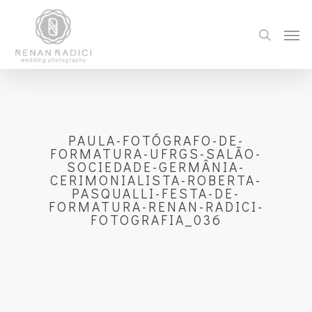
PAULA-FOTÓGRAFO-DE-
FORMATURA-UFRGS-SALÃO-
SOCIEDADE-GERMÂNIA-
CERIMONIALISTA-ROBERTA-
PASQUALLI-FESTA-DE-
FORMATURA-RENAN-RADICI-
FOTOGRAFIA_036