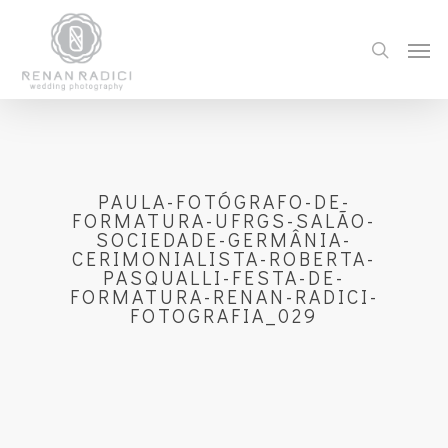
PAULA-FOTÓGRAFO-DE-
FORMATURA-UFRGS-SALÃO-
SOCIEDADE-GERMÂNIA-
CERIMONIALISTA-ROBERTA-
PASQUALLI-FESTA-DE-
FORMATURA-RENAN-RADICI-
FOTOGRAFIA_029