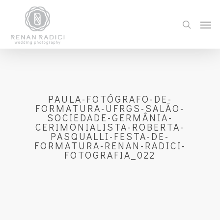
PAULA-FOTÓGRAFO-DE-
FORMATURA-UFRGS-SALÃO-
SOCIEDADE-GERMÂNIA-
CERIMONIALISTA-ROBERTA-
PASQUALLI-FESTA-DE-
FORMATURA-RENAN-RADICI-
FOTOGRAFIA_022