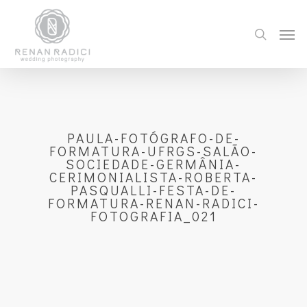
PAULA-FOTÓGRAFO-DE-
FORMATURA-UFRGS-SALÃO-
SOCIEDADE-GERMÂNIA-
CERIMONIALISTA-ROBERTA-
PASQUALLI-FESTA-DE-
FORMATURA-RENAN-RADICI-
FOTOGRAFIA_021