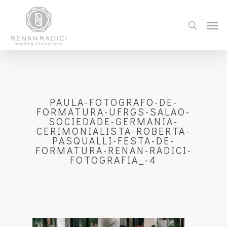
PAULA-FOTOGRAFO-DE-
FORMATURA-UFRGS-SALAO-
SOCIEDADE-GERMANIA-
CERIMONIALISTA-ROBERTA-
PASQUALLI-FESTA-DE-
FORMATURA-RENAN-RADICI-
FOTOGRAFIA_-4