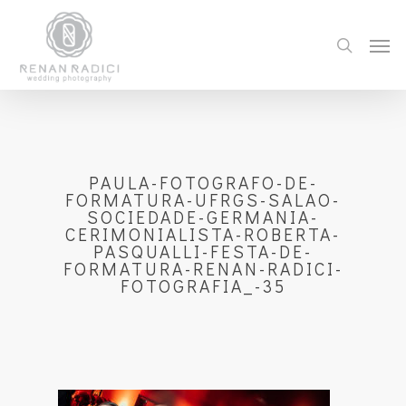
PAULA-FOTOGRAFO-DE-
FORMATURA-UFRGS-SALAO-
SOCIEDADE-GERMANIA-
CERIMONIALISTA-ROBERTA-
PASQUALLI-FESTA-DE-
FORMATURA-RENAN-RADICI-
FOTOGRAFIA_-35