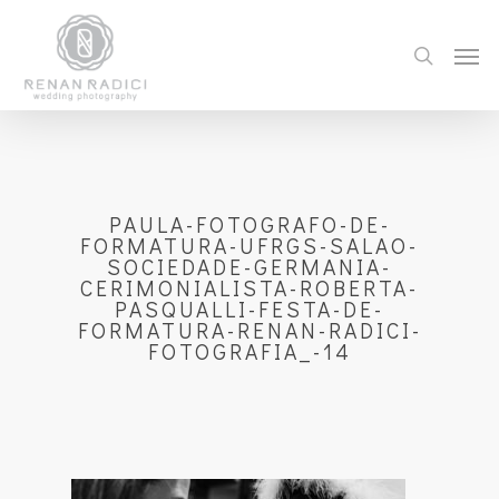
PAULA-FOTOGRAFO-DE-
FORMATURA-UFRGS-SALAO-
SOCIEDADE-GERMANIA-
CERIMONIALISTA-ROBERTA-
PASQUALLI-FESTA-DE-
FORMATURA-RENAN-RADICI-
FOTOGRAFIA_-14