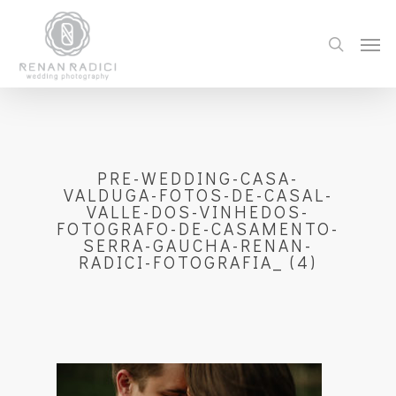
PRE-WEDDING-CASA-
VALDUGA-FOTOS-DE-CASAL-
VALLE-DOS-VINHEDOS-
FOTOGRAFO-DE-CASAMENTO-
SERRA-GAUCHA-RENAN-
RADICI-FOTOGRAFIA_ (4)