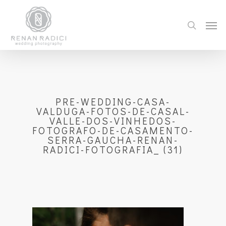
PRE-WEDDING-CASA-
VALDUGA-FOTOS-DE-CASAL-
VALLE-DOS-VINHEDOS-
FOTOGRAFO-DE-CASAMENTO-
SERRA-GAUCHA-RENAN-
RADICI-FOTOGRAFIA_ (31)