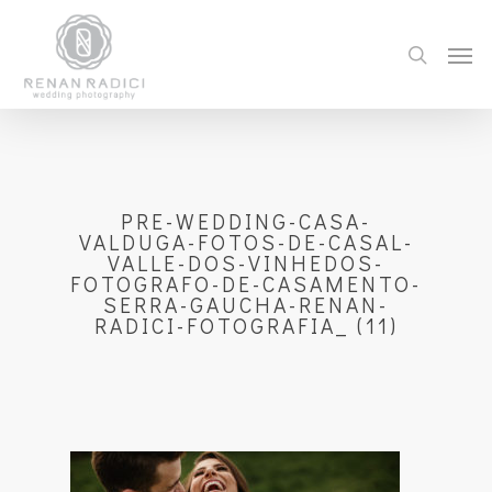
PRE-WEDDING-CASA-
VALDUGA-FOTOS-DE-CASAL-
VALLE-DOS-VINHEDOS-
FOTOGRAFO-DE-CASAMENTO-
SERRA-GAUCHA-RENAN-
RADICI-FOTOGRAFIA_ (11)