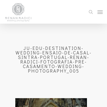
JU-EDU-DESTINATION-
WEDDING-ENSAIO-DE-CASAL-
SINTRA-PORTUGAL-RENAN-
RADICI-FOTOGRAFIA-PRE-
CASAMENTO-WEDDING-
PHOTOGRAPHY_005