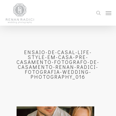
ENSAIO-DE-CASAL-LIFE-
STYLE-EM-CASA-PRE-
CASAMENTO-FOTOGRAFO-DE-
CASAMENTO-RENAN-RADICI-
FOTOGRAFIA-WEDDING-
PHOTOGRAPHY_016