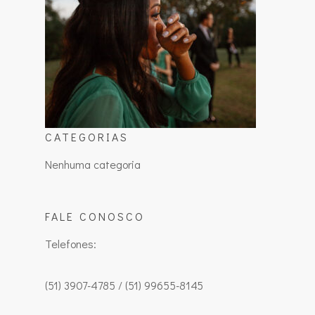
CATEGORIAS
Nenhuma categoria
FALE CONOSCO
Telefones:
(51) 3907-4785 / (51) 99655-8145