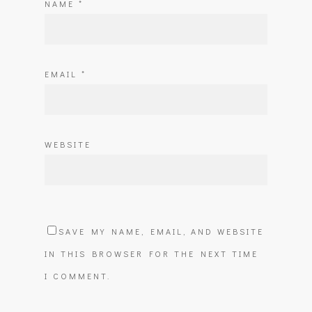
NAME
*
EMAIL
*
WEBSITE
SAVE MY NAME, EMAIL, AND WEBSITE
IN THIS BROWSER FOR THE NEXT TIME
I COMMENT.