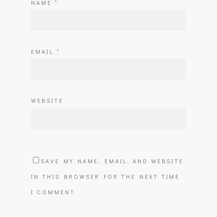
NAME
*
EMAIL
*
WEBSITE
SAVE MY NAME, EMAIL, AND WEBSITE
IN THIS BROWSER FOR THE NEXT TIME
I COMMENT.