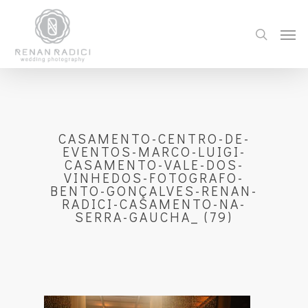
CASAMENTO-CENTRO-DE-
EVENTOS-MARCO-LUIGI-
CASAMENTO-VALE-DOS-
VINHEDOS-FOTOGRAFO-
BENTO-GONÇALVES-RENAN-
RADICI-CASAMENTO-NA-
SERRA-GAUCHA_ (79)