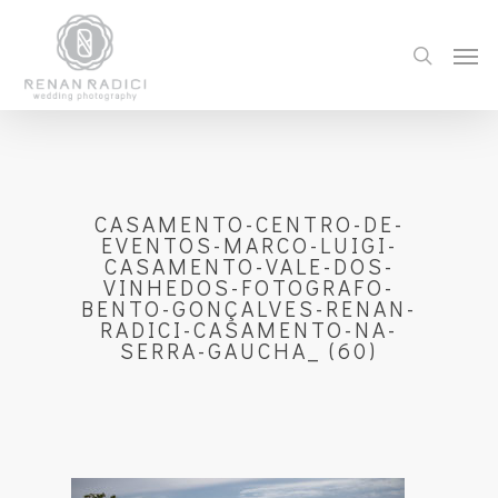
CASAMENTO-CENTRO-DE-
EVENTOS-MARCO-LUIGI-
CASAMENTO-VALE-DOS-
VINHEDOS-FOTOGRAFO-
BENTO-GONÇALVES-RENAN-
RADICI-CASAMENTO-NA-
SERRA-GAUCHA_ (60)