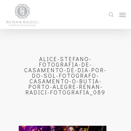
ALICE-STEFANO-
FOTOGRAFIA-DE-
CASAMENTO-DE-DIA-POR-
DO-SOL-FOTOGRAFO-
CASAMENTO-O-BUTIA-
PORTO-ALEGRE-RENAN-
RADICI-FOTOGRAFIA_089