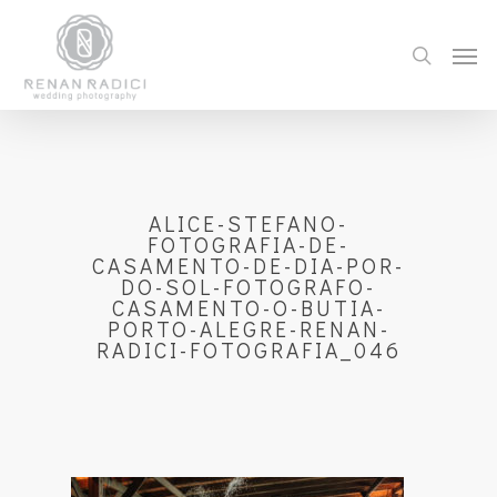
ALICE-STEFANO-
FOTOGRAFIA-DE-
CASAMENTO-DE-DIA-POR-
DO-SOL-FOTOGRAFO-
CASAMENTO-O-BUTIA-
PORTO-ALEGRE-RENAN-
RADICI-FOTOGRAFIA_046