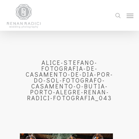
ALICE-STEFANO-
FOTOGRAFIA-DE-
CASAMENTO-DE-DIA-POR-
DO-SOL-FOTOGRAFO-
CASAMENTO-O-BUTIA-
PORTO-ALEGRE-RENAN-
RADICI-FOTOGRAFIA_043