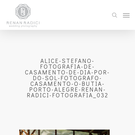
ALICE-STEFANO-
FOTOGRAFIA-DE-
CASAMENTO-DE-DIA-POR-
DO-SOL-FOTOGRAFO-
CASAMENTO-O-BUTIA-
PORTO-ALEGRE-RENAN-
RADICI-FOTOGRAFIA_032