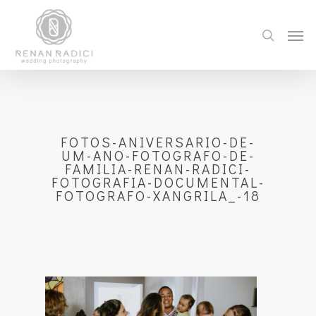
FOTOS-ANIVERSARIO-DE-
UM-ANO-FOTOGRAFO-DE-
FAMILIA-RENAN-RADICI-
FOTOGRAFIA-DOCUMENTAL-
FOTOGRAFO-XANGRILA_-18