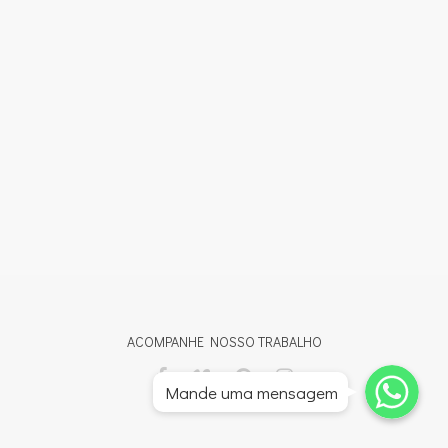
ACOMPANHE NOSSO TRABALHO
Whatsapp
Whatsapp
Mande uma mensagem
Whatsapp