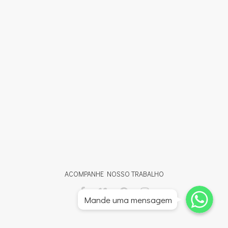
ACOMPANHE NOSSO TRABALHO
Whatsapp
Whatsapp
Mande uma mensagem
Whatsapp