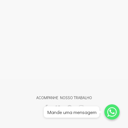
ACOMPANHE NOSSO TRABALHO
Whatsapp
Whatsapp
Mande uma mensagem
Whatsapp