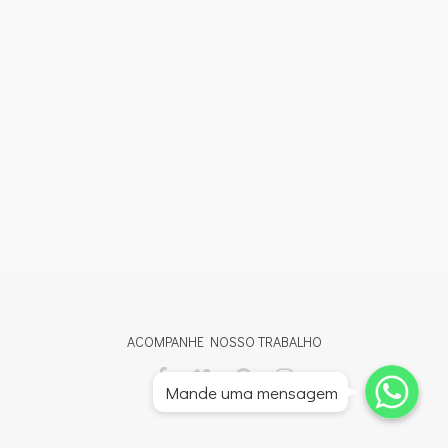
ACOMPANHE NOSSO TRABALHO
Whatsapp
Whatsapp
Mande uma mensagem
Whatsapp