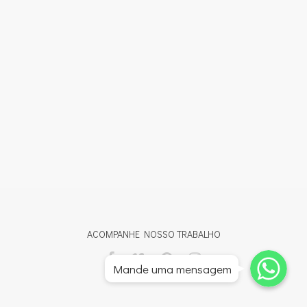
ACOMPANHE NOSSO TRABALHO
Whatsapp
Whatsapp
Mande uma mensagem
Whatsapp