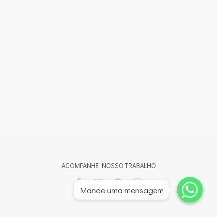
ACOMPANHE NOSSO TRABALHO
Whatsapp
Whatsapp
Mande uma mensagem
Whatsapp