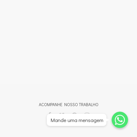
ACOMPANHE NOSSO TRABALHO
Whatsapp
Whatsapp
Mande uma mensagem
Whatsapp