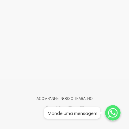
ACOMPANHE NOSSO TRABALHO
Whatsapp
Whatsapp
Mande uma mensagem
Whatsapp