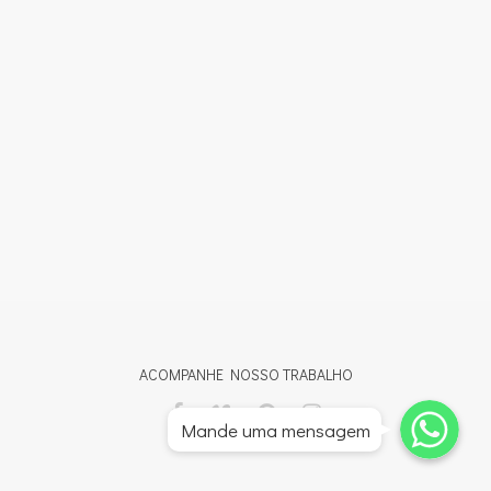
ACOMPANHE NOSSO TRABALHO
Whatsapp
Whatsapp
Mande uma mensagem
Whatsapp