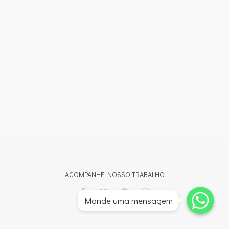
ACOMPANHE NOSSO TRABALHO
Whatsapp
Whatsapp
Mande uma mensagem
Whatsapp