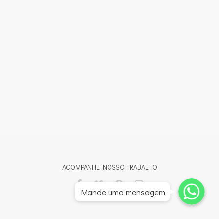
ACOMPANHE NOSSO TRABALHO
Whatsapp
Whatsapp
Mande uma mensagem
Whatsapp