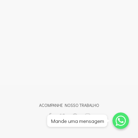
ACOMPANHE NOSSO TRABALHO
Whatsapp
Whatsapp
Mande uma mensagem
Whatsapp