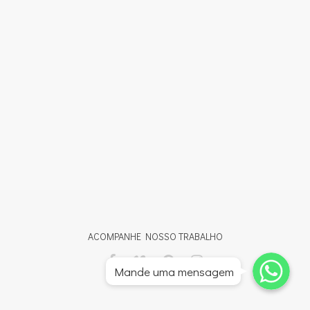
ACOMPANHE NOSSO TRABALHO
Whatsapp
Whatsapp
Mande uma mensagem
Whatsapp