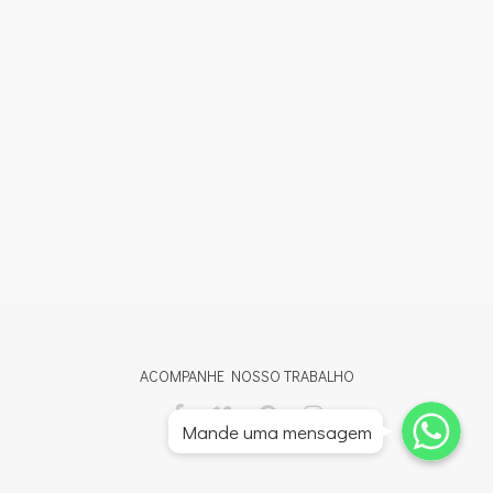
ACOMPANHE NOSSO TRABALHO
Whatsapp
Whatsapp
Mande uma mensagem
Whatsapp