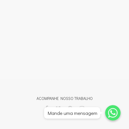
ACOMPANHE NOSSO TRABALHO
Whatsapp
Whatsapp
Mande uma mensagem
Whatsapp