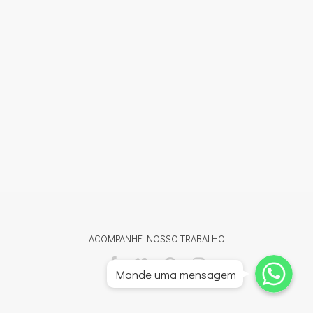
ACOMPANHE NOSSO TRABALHO
Whatsapp
Whatsapp
Mande uma mensagem
Whatsapp