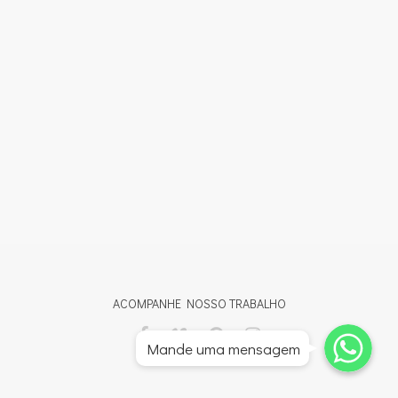
ACOMPANHE NOSSO TRABALHO
Whatsapp
Whatsapp
Mande uma mensagem
Whatsapp