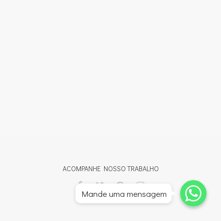
ACOMPANHE NOSSO TRABALHO
Whatsapp
Whatsapp
Mande uma mensagem
Whatsapp