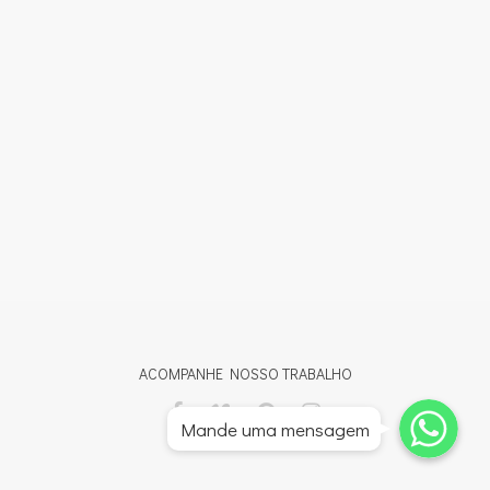
ACOMPANHE NOSSO TRABALHO
Whatsapp
Whatsapp
Mande uma mensagem
Whatsapp