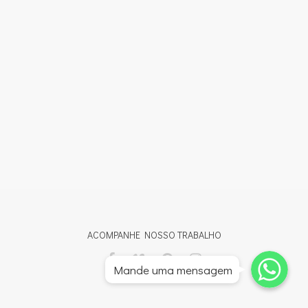
ACOMPANHE NOSSO TRABALHO
Whatsapp
Whatsapp
Mande uma mensagem
Whatsapp