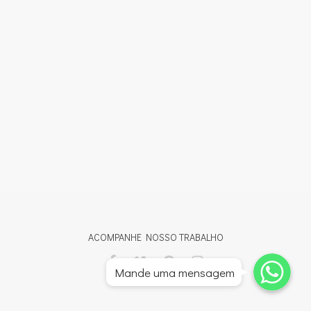
ACOMPANHE NOSSO TRABALHO
Whatsapp
Whatsapp
Mande uma mensagem
Whatsapp