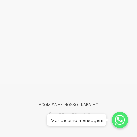
ACOMPANHE NOSSO TRABALHO
Whatsapp
Whatsapp
Mande uma mensagem
Whatsapp