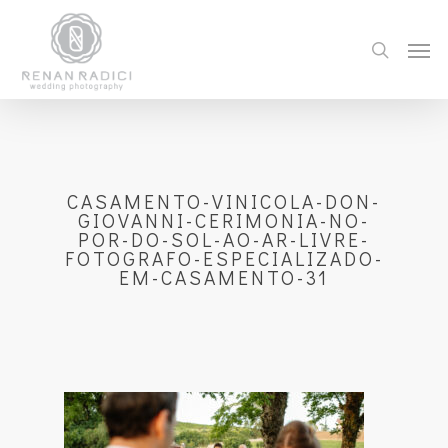
CASAMENTO-VINICOLA-DON-
GIOVANNI-CERIMONIA-NO-
POR-DO-SOL-AO-AR-LIVRE-
FOTOGRAFO-ESPECIALIZADO-
EM-CASAMENTO-31