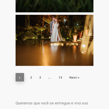
1
2
3
…
13
Next »
Queremos que você se entregue e viva sua