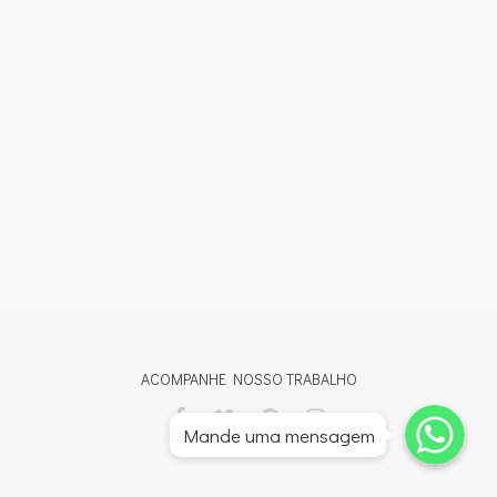
ACOMPANHE NOSSO TRABALHO
Whatsapp
Whatsapp
Mande uma mensagem
Whatsapp