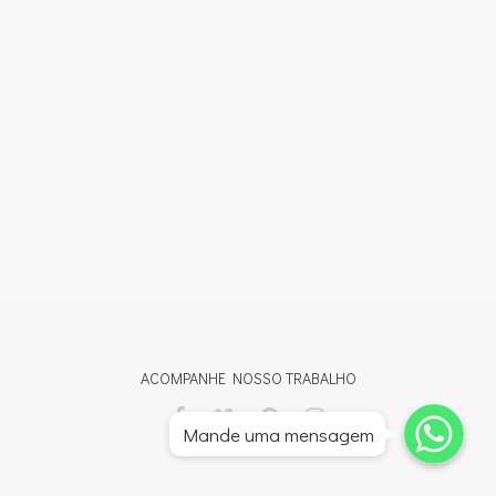
ACOMPANHE NOSSO TRABALHO
Whatsapp
Whatsapp
Mande uma mensagem
Whatsapp