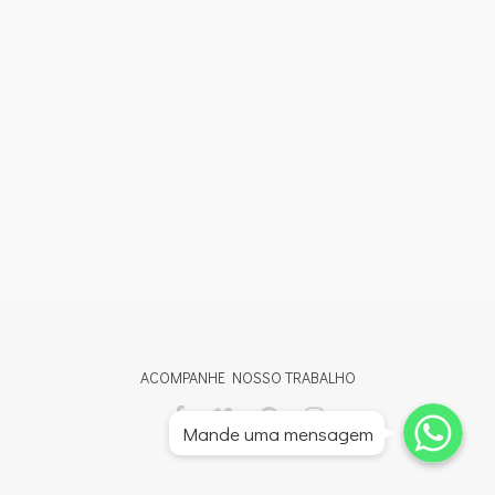
ACOMPANHE NOSSO TRABALHO
Whatsapp
Whatsapp
Mande uma mensagem
Whatsapp